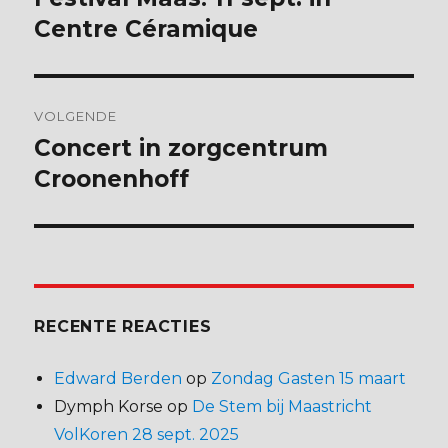
bericht:
Centre Céramique
VOLGENDE
Concert in zorgcentrum
Volgend
bericht:
Croonenhoff
RECENTE REACTIES
Edward Berden
op
Zondag Gasten 15 maart
Dymph Korse
op
De Stem bij Maastricht
VolKoren 28 sept. 2025