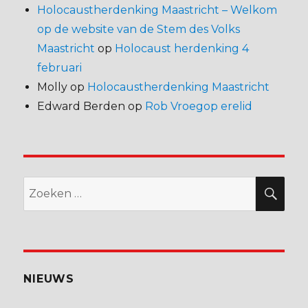
Holocaustherdenking Maastricht – Welkom
op de website van de Stem des Volks
Maastricht
op
Holocaust herdenking 4
februari
Molly
op
Holocaustherdenking Maastricht
Edward Berden
op
Rob Vroegop erelid
Zoeken
ZO
naar:
NIEUWS