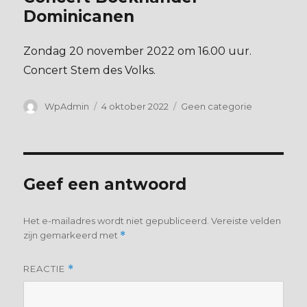
Dominicanen
Zondag 20 november 2022 om 16.00 uur.
Concert Stem des Volks.
Auteur
Geplaatst
Categorieën
WpAdmin
4 oktober 2022
Geen categorie
op
Geef een antwoord
Het e-mailadres wordt niet gepubliceerd.
Vereiste velden
zijn gemarkeerd met
*
REACTIE
*