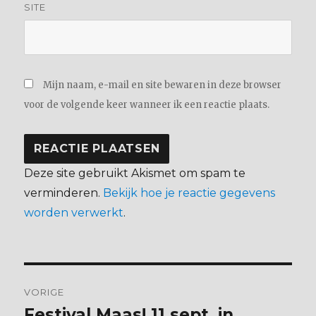
SITE
Mijn naam, e-mail en site bewaren in deze browser
voor de volgende keer wanneer ik een reactie plaats.
Deze site gebruikt Akismet om spam te
verminderen.
Bekijk hoe je reactie gegevens
worden verwerkt
.
Bericht
VORIGE
navigatie
Festival Maas! 11 sept. in
Vorig