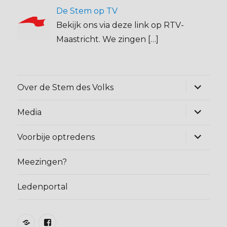
De Stem op TV
Bekijk ons via deze link op RTV-
Maastricht. We zingen
[…]
Alles
Over de Stem des Volks
uitklapp
Alles
Media
uitklapp
Alles
Voorbije optredens
uitklapp
Meezingen?
Ledenportal
Home
Facebook