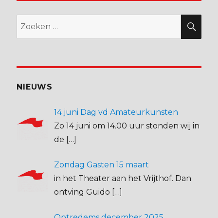
Zoeken
ZO
naar:
NIEUWS
14 juni Dag vd Amateurkunsten
Zo 14 juni om 14.00 uur stonden wij in
de
[…]
Zondag Gasten 15 maart
in het Theater aan het Vrijthof. Dan
ontving Guido
[…]
Optredems december 2025