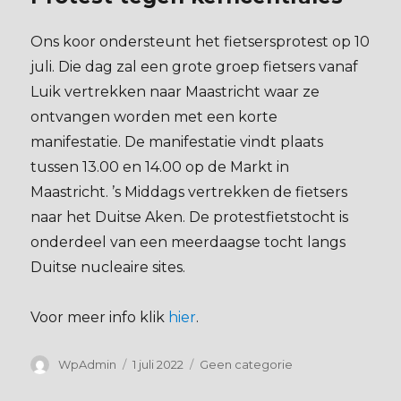
Ons koor ondersteunt het fietsersprotest op 10
juli. Die dag zal een grote groep fietsers vanaf
Luik vertrekken naar Maastricht waar ze
ontvangen worden met een korte
manifestatie. De manifestatie vindt plaats
tussen 13.00 en 14.00 op de Markt in
Maastricht. ’s Middags vertrekken de fietsers
naar het Duitse Aken. De protestfietstocht is
onderdeel van een meerdaagse tocht langs
Duitse nucleaire sites.
Voor meer info klik
hier
.
Auteur
Geplaatst
Categorieën
WpAdmin
1 juli 2022
Geen categorie
op