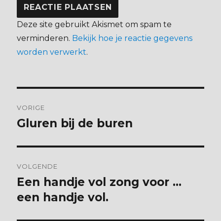
Deze site gebruikt Akismet om spam te
verminderen.
Bekijk hoe je reactie gegevens
worden verwerkt
.
Bericht
VORIGE
navigatie
Gluren bij de buren
Vorig
bericht:
VOLGENDE
Een handje vol zong voor …
Volgend
bericht:
een handje vol.