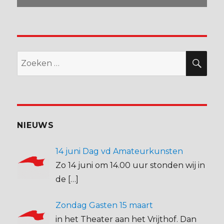
Zoeken
ZO
naar:
NIEUWS
14 juni Dag vd Amateurkunsten
Zo 14 juni om 14.00 uur stonden wij in
de
[…]
Zondag Gasten 15 maart
in het Theater aan het Vrijthof. Dan