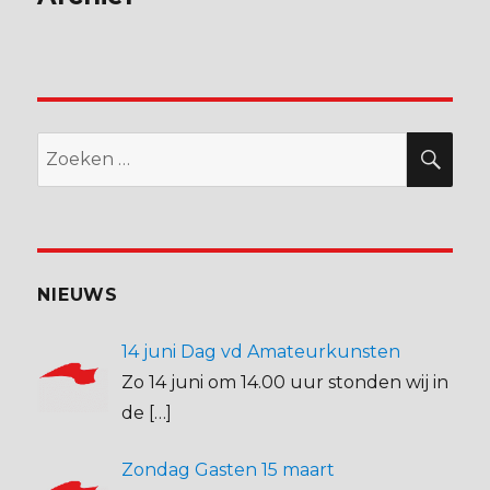
Zoeken
ZO
naar:
NIEUWS
14 juni Dag vd Amateurkunsten
Zo 14 juni om 14.00 uur stonden wij in
de
[…]
Zondag Gasten 15 maart